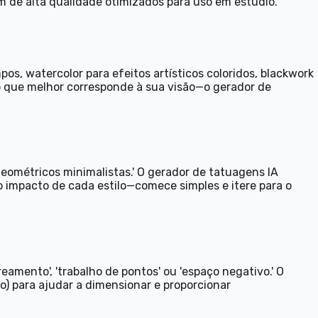
em de alta qualidade otimizados para uso em estúdio.
pos, watercolor para efeitos artísticos coloridos, blackwork
ilo que melhor corresponde à sua visão—o gerador de
 geométricos minimalistas.' O gerador de tatuagens IA
 impacto de cada estilo—comece simples e itere para o
reamento', 'trabalho de pontos' ou 'espaço negativo.' O
o) para ajudar a dimensionar e proporcionar