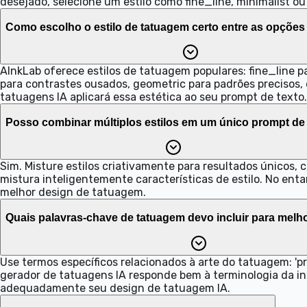
desejado, selecione um estilo como fine_line, minimalist o
Como escolho o estilo de tatuagem certo entre as opções
AInkLab oferece estilos de tatuagem populares: fine_line pa
para contrastes ousados, geometric para padrões precisos, 
tatuagens IA aplicará essa estética ao seu prompt de texto.
Posso combinar múltiplos estilos em um único prompt de
Sim. Misture estilos criativamente para resultados únicos, 
mistura inteligentemente características de estilo. No en
melhor design de tatuagem.
Quais palavras-chave de tatuagem devo incluir para melh
Use termos específicos relacionados à arte do tatuagem: 'pron
gerador de tatuagens IA responde bem à terminologia da ind
adequadamente seu design de tatuagem IA.