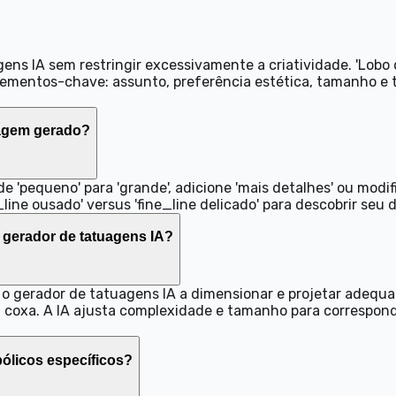
ens IA sem restringir excessivamente a criatividade. 'Lobo 
mentos-chave: assunto, preferência estética, tamanho e t
tuagem gerado?
de 'pequeno' para 'grande', adicione 'mais detalhes' ou modi
ine ousado' versus 'fine_line delicado' para descobrir seu 
 gerador de tatuagens IA?
uda o gerador de tatuagens IA a dimensionar e projetar ad
coxa. A IA ajusta complexidade e tamanho para corresponder
bólicos específicos?