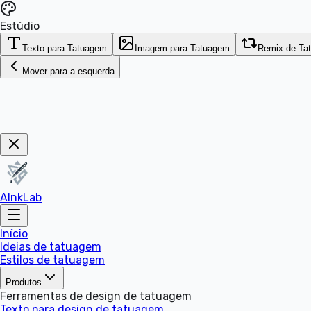
Estúdio
Texto para Tatuagem
Imagem para Tatuagem
Remix de Ta
Mover para a esquerda
Garanta Agora!
AInkLab
Início
Ideias de tatuagem
Estilos de tatuagem
Produtos
Ferramentas de design de tatuagem
Texto para design de tatuagem