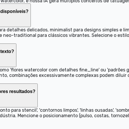
u watercolor, e nossa IA gera múltiplos conceitos de tatuag
 disponíveis?
ra detalhes delicados, minimalist para designs simples e lim
e neo-traditional para clássicos vibrantes. Selecione o est
 texto?
como 'flores watercolor com detalhes fine_line' ou 'padrões
tanto, combinações excessivamente complexas podem diluir o
ores resultados?
to para stencil', 'contornos limpos', 'linhas ousadas', 'somb
ústria. Mencione o posicionamento (pulso, costas, tornozel