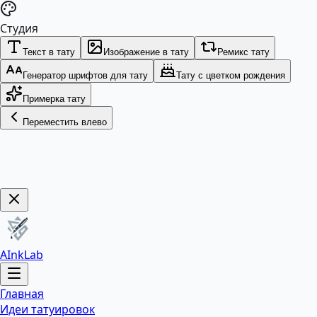
Студия
Текст в тату
Изображение в тату
Ремикс тату
Генератор шрифтов для тату
Тату с цветком рождения
Примерка тату
Переместить влево
Get Now!
AInkLab
Главная
Идеи татуировок