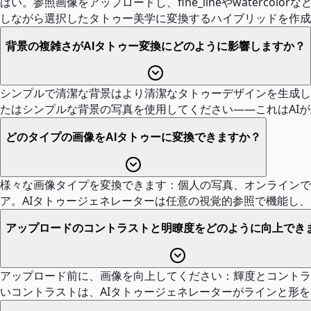
はい。参照画像をアップロードし、fine_lineやwater
しながら選択したタトゥー美学に変換するハイブリッドを作成
背景の複雑さがAIタトゥー変換にどのように影響しますか？
シンプルで清潔な背景はより清潔なタトゥーデザインを生成し
たはシンプルな背景の写真を使用してください——これはAI
どのタイプの画像をAIタトゥーに変換できますか？
様々な画像タイプを変換できます：個人の写真、オンラインで
ア。AIタトゥージェネレーターは任意の視覚的参照で機能し
アップロードのコントラストと明瞭度をどのように向上でき
アップロード前に、画像を向上してください：輝度とコントラ
いコントラストは、AIタトゥージェネレーターがラインと形