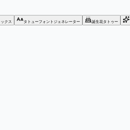
ミックス
タトューフォントジェネレーター
誕生花タトゥー