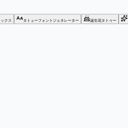
ミックス
タトューフォントジェネレーター
誕生花タトゥー