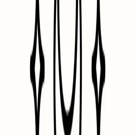
紋身試穿
預覽紋身設計在身體上的效果
產品
價格
工作室
刺青創意與參考 — AInkLab
刺青創意與參考 — AInkLab
在 AInkLab 瀏覽刺青創意、視覺參考與可打印範本。使用 AI 刺