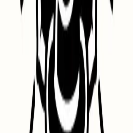
感。
12
紋身
死神紋身:黑暗命運與力量的象徵,展現酷感風格
死神紋身象徵命運與死亡，融合黑暗酷感，展現獨特個性與力
量。
12
紋身
樱花纹身:美丽短暂与新生的优雅象徵
樱花纹身象徵美丽与短暂人生，优雅设计展现新生希望。
12
紋身
蜻蜓紋身:自由與希望的靈動象徵
蜻蜓紋身象徵自由與蛻變，設計輕盈靈動，展現希望與新生。
12
紋身
蛇紋身 | 重生與智慧的神秘象徵主題設計