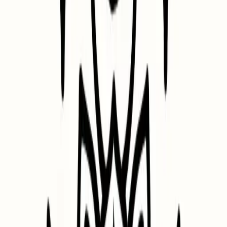
青生成器快速產生概念圖，幫助刺青師與愛好者規劃下一個作
品。
12
紋身
太陽紋身:生命能量與希望的紋身主題
太陽紋身展現生命能量與希望，寓意積極向上，極具象徵意義。
12
紋身
蛾子紋身:轉變與神秘的藝術印記
蛾子紋身象徵蛻變與神秘，展現適應力與個性美感，獨具深意。
12
紋身
星星紋身:希望與夢想的象徵,簡潔而深刻的紋身選擇
星星紋身象徵希望與夢想，設計簡約，寓意深遠，適合個人故事
表達。
12
紋身