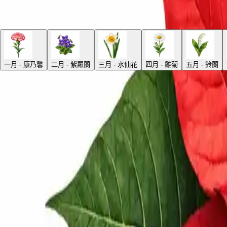
公開
一月 - 康乃馨
二月 - 紫羅蘭
三月 - 水仙花
四月 - 雛菊
五月 - 鈴蘭
一月 - 康乃馨
二月 - 紫羅蘭
三月 - 水仙花
四月 - 雛菊
五月 - 鈴蘭
*
額外描述
紋身風格
*
Default
寬高比
Default
生成
查看全部任務
寓意同墨跡交融 — AInkLab 點樣令生
你嘅出生月份承載住寓意深厚嘅花朵。AInkLab 將呢朵花