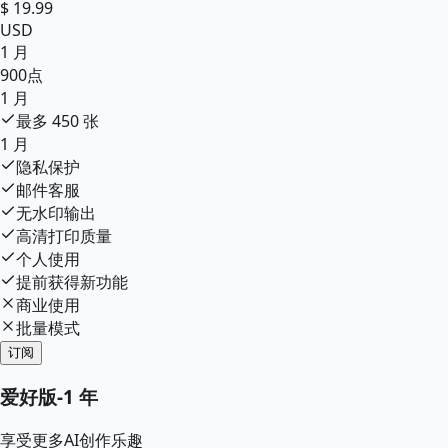
$
19.99
USD
1 月
900
点
1 月
最多
450
张
1 月
隐私保护
邮件客服
无水印输出
高清打印质量
个人使用
提前获得新功能
商业使用
批量模式
订阅
爱好版
-
1 年
享受更多AI创作乐趣