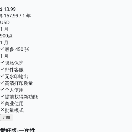
$
13.99
$
167.99
/
1 年
USD
1 月
900
点
1 月
最多
450
张
1 月
隐私保护
邮件客服
无水印输出
高清打印质量
个人使用
提前获得新功能
商业使用
批量模式
订阅
爱好版
-
一次性