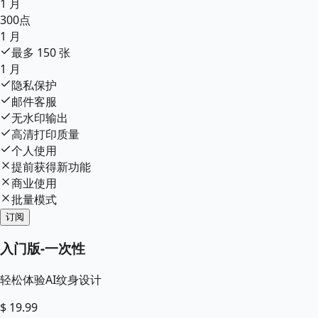
1 月
300
点
1 月
最多
150
张
1 月
隐私保护
邮件客服
无水印输出
高清打印质量
个人使用
提前获得新功能
商业使用
批量模式
订阅
入门版
-
一次性
轻松体验AI纹身设计
$
19.99