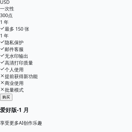
USD
一次性
300
点
1 年
最多
150
张
1 年
隐私保护
邮件客服
无水印输出
高清打印质量
个人使用
提前获得新功能
商业使用
批量模式
购买
爱好版
-
1 月
享受更多AI创作乐趣