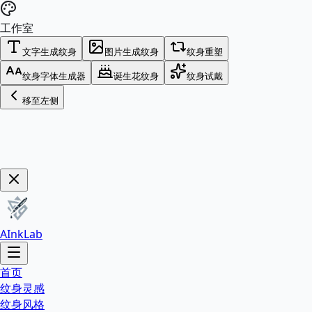
工作室
文字生成纹身
图片生成纹身
纹身重塑
纹身字体生成器
诞生花纹身
纹身试戴
移至左侧
立即购买！
AInkLab
首页
纹身灵感
纹身风格