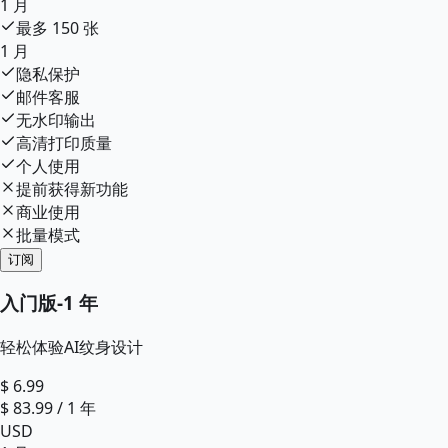
1 月
最多
150
张
1 月
隐私保护
邮件客服
无水印输出
高清打印质量
个人使用
提前获得新功能
商业使用
批量模式
订阅
入门版
-
1 年
轻松体验AI纹身设计
$
6.99
$
83.99
/
1 年
USD