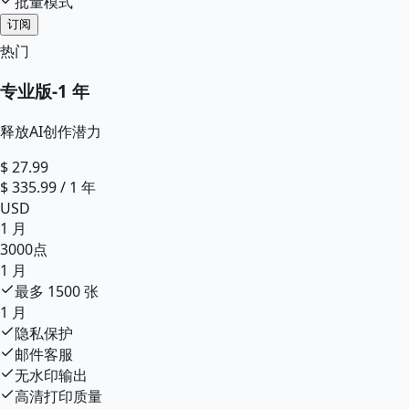
批量模式
订阅
热门
专业版
-
1 年
释放AI创作潜力
$
27.99
$
335.99
/
1 年
USD
1 月
3000
点
1 月
最多
1500
张
1 月
隐私保护
邮件客服
无水印输出
高清打印质量