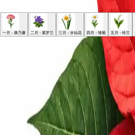
公开
一月 - 康乃馨
二月 - 紫罗兰
三月 - 水仙花
四月 - 雏菊
五月 - 铃兰
一月 - 康乃馨
二月 - 紫罗兰
三月 - 水仙花
四月 - 雏菊
五月 - 铃兰
*
额外描述
纹身风格
*
Default
宽高比
Default
生成
查看全部任务
寓意与墨迹交融 — AInkLab 如何让生
你的出生月份承载着寓意深厚的花朵。AInkLab 将这朵花