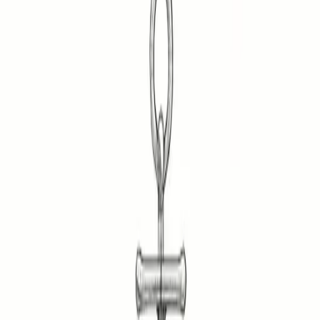
動漫風格細節，個性鮮明
設計以動漫風格展現，採用流暢線條與色彩對比，讓錨紋身更具
二次元魅力。角色表情生動，適合熱愛動漫文化的你。此款錨紋
身動漫風格設計，展現獨特性與親和感。
可愛錨角色，趣味十足
本設計把錨元素擬人化，融合可愛臉孔與動作，讓錨紋身動漫風
格更添趣味。適合年輕族群及希望表達堅定又不失活潑的紋身愛
好者。長尾關鍵詞如『錨紋身動漫角色設計』自然融入內容。
多部位適用，百搭紋身選擇