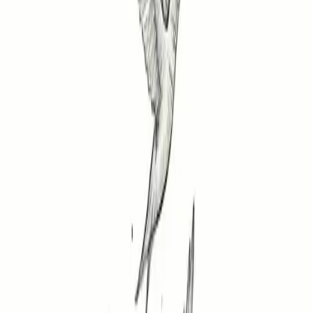
產品
刺青設計工具
文字生成刺青設計
根據文字描述生成刺青設計
圖片生成刺青設計
將照片轉換為刺青設計
紋身重繪
對現有紋身設計進行重繪和優化
紋身字體生成
根據文字生成獨特的紋身字體設計
生辰花紋身生成
生成獨特的生辰花紋身設計