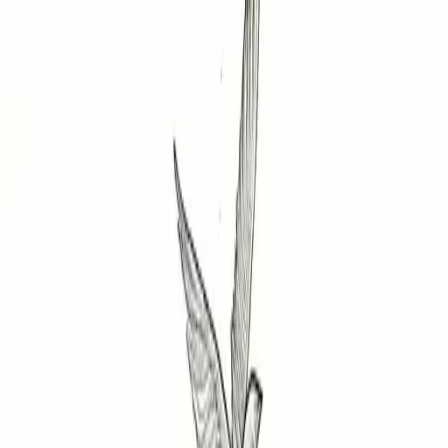
工作室
文字生成刺青
圖片生成刺青
刺青重塑
刺青字體生成器
誕生花刺青
刺青試戴
移至左側
立即購買！
AInkLab
首頁
刺青靈感
刺青風格