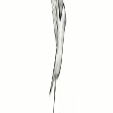
18
錨紋身日式設計——波浪元素展現堅韌
錨紋身結合日式波浪構圖，展現傳統美術風格與堅毅精神。適合
手臂、背部及胸口的細緻紋身設計。
17
錨紋身部落風格設計,力量與文化象徵
錨紋身以部落風格呈現，黑色粗線與曲線圖騰融合，展現力量與
文化根源，適合手臂、背部等部位。
17
錨紋身極簡設計|現代感穩定構圖
錨紋身極簡主義風格，簡潔線條展現穩定與優雅。現代感設計，
適合手腕及手臂，彰顯個性與自信。