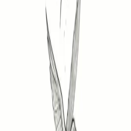
紋身試穿
預覽紋身設計在身體上的效果
產品
價格
工作室
刺青創意
錨紋身——象徵穩定與希望的經典圖騰
錨紋身動漫風 | 可愛生動角色設計推薦