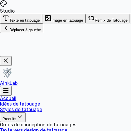
Studio
Texte en tatouage
Image en tatouage
Remix de Tatouage
Déplacer à gauche
Get Now!
AInkLab
Accueil
Idées de tatouage
Styles de tatouage
Produits
Outils de conception de tatouages
Texte vers design de tatouage