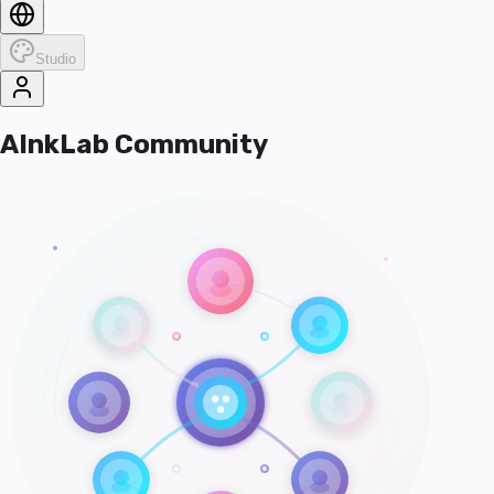
Studio
AInkLab Community