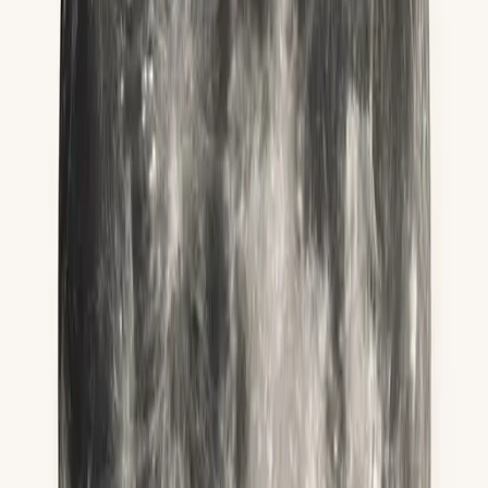
21
月亮紋身幾何設計,結構美學的新潮選擇
月亮紋身結合幾何風格，呈現現代感與數學美感。精密線條與圖
案互鎖，適合追求簡約平衡之選。
20
月亮紋身極簡主義設計:月相排列
月亮紋身以極簡主義風格呈現，簡潔線條與負空間展現變化與現
代感，適合手臂等部位。
18
月亮紋身水彩藝術設計,雲朵與柔和色彩夢幻呈現
月亮紋身以水彩風格暈染，邊緣柔和且夢幻，烘托情感氛圍。此
設計融合雲朵元素，適合追求浪漫想像的你。
15