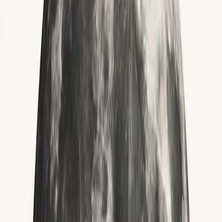
月亮紋身 | 美式傳統復古構圖與
希望象徵
月亮紋身以美式傳統風格設計，採用粗黑輪廓與飽和復古色板，
展現經典海員紋身美學。此設計下方配有橫幅，象徵希望與堅
持，適合手臂、背部等部位。無論男女皆可選擇，展現自我個性
與懷舊情懷。月亮紋身美式復古設計，讓你呈現獨特紋身風格。
12
次瀏覽
0
次下載
下載 PNG
文字生成紋身
圖片生成紋身
分享