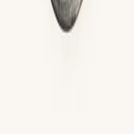
堅毅，適合想要個性化紋身的你。此設計長尾組合適合紋身愛好
者。
月亮紋身有什麼寓意與象徵？
月亮紋身象徵希望、堅持與自我表達。美式傳統風格的復古構圖
增添懷舊意義，橫幅元素可加入個人故事。設計展現獨特情感，
適合想展現自身信念的人。月亮紋身寓意深遠，適合多種場景。
月亮紋身美式傳統風格如何保養？
美式傳統月亮紋身設計需注重保養。紋身後保持清潔，避免曝曬
和摩擦。使用保濕乳液維持色彩鮮明，復古色板更需細心護理。
月亮紋身保養得當，能長久展現希望與復古特色。
公司
關於我們