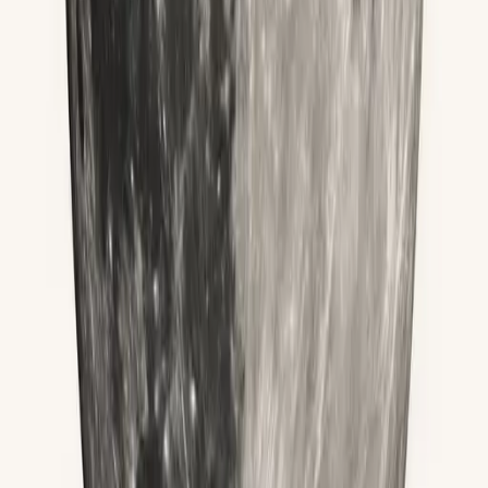
此月亮紋身以美式傳統（Old School）風格為主，採用粗黑輪廓
和有限色板，如紅、綠、黃等復古色彩。設計融合懷舊海員紋身
元素，展現堅毅與希望的象徵。月亮紋身美式傳統長尾組合適合
喜歡經典紋身的人士。
復古構圖與橫幅元素結合
設計以月亮為主體，下方加上橫幅，提升紋身層次感。橫幅可客
製化內容，增添個人故事。月亮紋身設計結合美式傳統復古構
圖，適合手臂、背部等部位，展現獨特個性與希望。
飽和色彩與粗黑輪廓的視覺效果