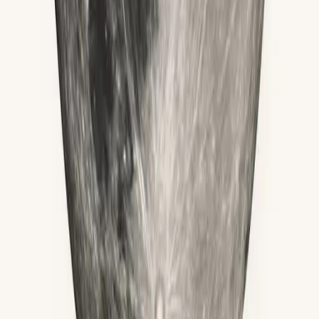
月亮紋身設計採用飽和色彩與粗黑線條，讓紋身在皮膚上更清晰
突出。美式傳統風格獨特視覺效果，適合追求復古風格的人。月
亮紋身長尾組合搭配復古色彩，展現懷舊情懷。
適合多種部位與個性展現
月亮紋身設計適合手臂、背部、胸口等部位。無論男性女性皆可
選擇，展現希望象徵與個性。美式傳統月亮紋身設計，適合喜歡
懷舊復古及獨特構圖的人士，打造專屬紋身風格。
刺青創意常見問題
查找關於尋找刺青靈感、選擇合適設計以及規劃完美刺青的常見
問題解答。
月亮紋身設計有哪些經典特色？