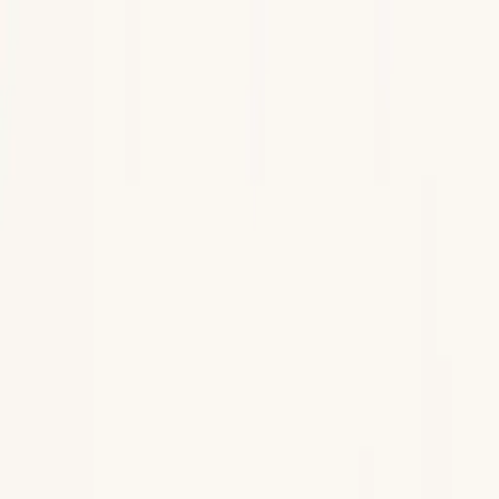
工作室
文字生成刺青
圖片生成刺青
刺青重塑
刺青字體生成器
誕生花刺青
刺青試戴
移至左側
立即購買！
AInkLab
首頁
刺青靈感
刺青風格