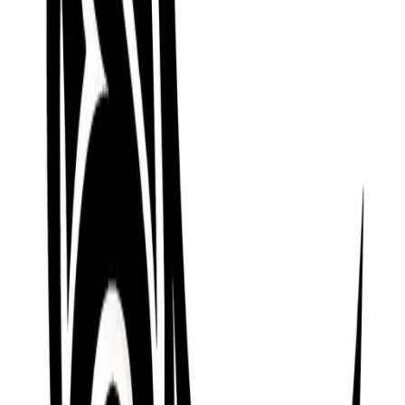
17
月亮紋身水彩藝術設計,雲朵與柔和色彩夢幻呈現
月亮紋身以水彩風格暈染，邊緣柔和且夢幻，烘托情感氛圍。此
設計融合雲朵元素，適合追求浪漫想像的你。
16
月亮紋身部落風設計,展現原始力量美學
月亮紋身以部落風格展現，粗黑線條與傳統圖騰帶來強烈視覺衝
擊，象徵祖先力量與生命週期，適合喜愛文化根源感的你。
14
刺青創意與靈感
探索富有創意的刺青構思與主題，為你的下一個傑作帶來靈感。
從有意義的符號到藝術設計，找到講述你獨特故事的完美概念。