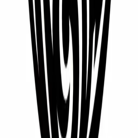
查找關於尋找刺青靈感、選擇合適設計以及規劃完美刺青的常見
問題解答。
月亮紋身極簡主義設計有什麼特色？
月亮紋身極簡主義設計以簡潔線條與負空間為主，突出月相變
化。設計現代感十足，適合追求低調時尚的人士。極簡主義風格
讓紋身更易融入日常生活。月亮紋身極簡主義設計寓意深遠，展
現個人品味。
月亮紋身極簡主義適合哪些部位？
月亮紋身極簡主義設計適合手臂、手腕、腳踝等部位。橫向月相
排列方便配合線性部位。極簡主義紋身設計適合不同體型和膚
色。月亮紋身在這些部位能展現現代風格與個人特色。
極簡主義月亮紋身適合哪些人群？