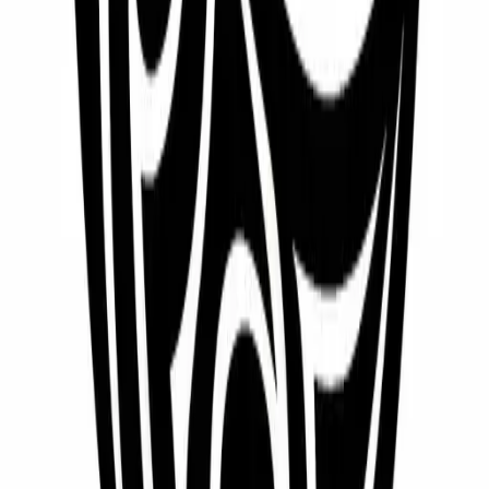
月亮紋身極簡主義設計適合手臂、手腕、腳踝等部位。簡潔風格
適合男女各類紋身愛好者，尤其喜愛現代、低調設計者。月亮紋
身極簡主義紋身亦適合職場人士，方便隱藏或展示。無論個人風
格或場合，皆能呈現獨特魅力。
寓意變化與時間的月亮紋身
月亮紋身極簡主義設計以月相象徵人生變化與時間流轉。每個月
相代表不同階段，適合重視自我成長與轉變的人士。極簡主義風
格賦予紋身現代與深刻意義，讓月亮紋身成為個人故事的表達。
設計同時展現美感與精神象徵。
刺青創意常見問題