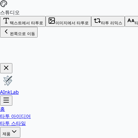
스튜디오
텍스트에서 타투로
이미지에서 타투로
타투 리믹스
타
왼쪽으로 이동
Get Now!
AInkLab
홈
타투 아이디어
타투 스타일
제품