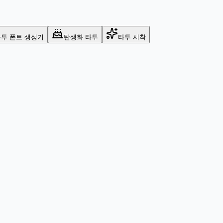
투 폰트 생성기
탄생화 타투
타투 시착