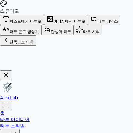
스튜디오
텍스트에서 타투로
이미지에서 타투로
타투 리믹스
타투 폰트 생성기
탄생화 타투
타투 시착
왼쪽으로 이동
지금 구매!
AInkLab
홈
타투 아이디어
타투 스타일