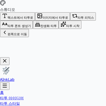
스튜디오
텍스트에서 타투로
이미지에서 타투로
타투 리믹스
타투 폰트 생성기
탄생화 타투
타투 시착
왼쪽으로 이동
지금 구매!
AInkLab
홈
타투 아이디어
타투 스타일