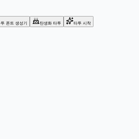
투 폰트 생성기
탄생화 타투
타투 시착