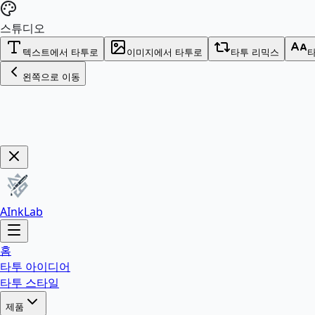
스튜디오
텍스트에서 타투로
이미지에서 타투로
타투 리믹스
타
왼쪽으로 이동
지금 구매!
AInkLab
홈
타투 아이디어
타투 스타일
제품